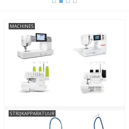
Hobby/Knutselen
MACHINES
Stoffen
Breien en haken
Handwerk
Workshop
Sale / Coupons
Tweedehands
STRIJKAPPARATUUR
Cadeaubonnen