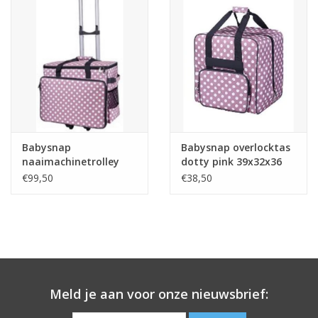
Babysnap
Babysnap overlocktas
naaimachinetrolley
dotty pink 39x32x36
dotty pink 50x 26x38
cm
€99,50
€38,50
cm
Meld je aan voor onze nieuwsbrief: