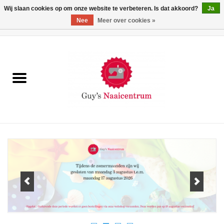
Wij slaan cookies op om onze website te verbeteren. Is dat akkoord?
Ja
Nee
Meer over cookies »
0 Artikelen - €0,00
Home
Machines
Machine-accessoires
Naaigaren
Paspoppen
Fournituren
Opbergsystemen