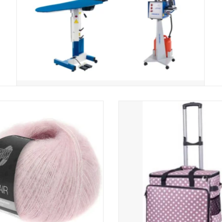
Lana Grossa Silkhair 150
Babysnap naaimachinetrolley dot
50x 26x38 cm
EVOEGEN AAN WINKELWAGEN