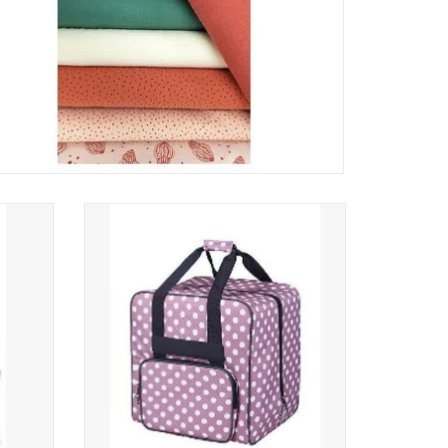
ty pink
Babysnap overlocktas dotty pink
39x32x36 cm
TOEVOEGEN AAN WINKELWAGEN