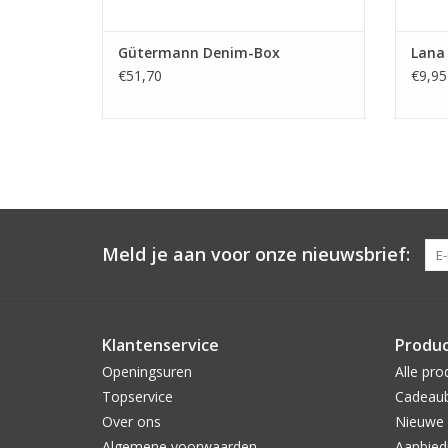
Gütermann Denim-Box
Lana 
€51,70
€9,95
Meld je aan voor onze nieuwsbrief:
Klantenservice
Produ
Openingsuren
Alle pro
Topservice
Cadeau
Over ons
Nieuwe 
Algemene voorwaarden
Aanbied