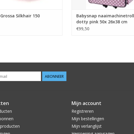
Grossa Silkhair 150
Babysnap naaimachinetrol
dotty pink 50x 26x38 cm
€99,50
ABONNEER
cten
Mijn account
ducten
Registreren
bonnen
Mijn bestellingen
producten
Mijn verlanglijst
ingen
Herroeping aanvragen